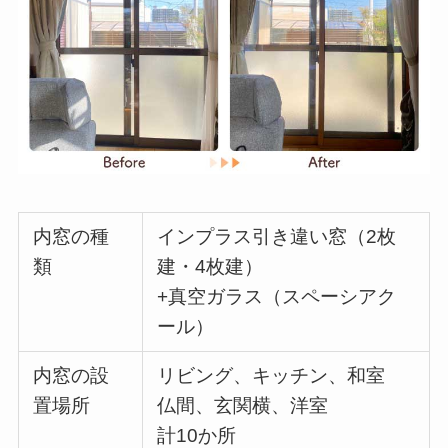
内窓の種
インプラス引き違い窓（2枚
類
建・4枚建）
+真空ガラス（スペーシアク
ール）
内窓の設
リビング、キッチン、和室
置場所
仏間、玄関横、洋室
計10か所