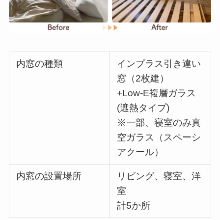
内窓の種類
インプラス引き違い
窓（2枚建）
+Low-E複層ガラス
(遮熱タイプ)
※一部、寝室のみ真
空ガラス（スペーシ
アクール）
内窓の設置場所
リビング、寝室、洋
室
計5か所